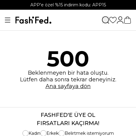
APP'e özel %15 indirim kodu: APP15
500
Beklenmeyen bir hata oluştu.
Lütfen daha sonra tekrar deneyiniz.
Ana sayfaya dön
FASHFED'E ÜYE OL
FIRSATLARI KAÇIRMA!
Kadın
Erkek
Belirtmek istemiyorum