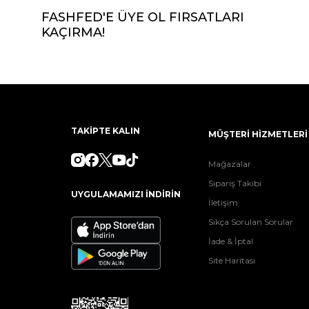
FASHFED'E ÜYE OL FIRSATLARI
KAÇIRMA!
TAKİPTE KALIN
MÜŞTERİ HİZMETLERİ
Mağazalar
Sipariş Takibi
UYGULAMAMIZI İNDİRİN
İletişim
Sıkça Sorulan Sorular
İade & İptal
Site Haritası