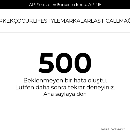
APP'e özel %15 indirim kodu: APP15
RKEK
ÇOCUK
LIFESTYLE
MARKALAR
LAST CALL
MA
500
Beklenmeyen bir hata oluştu.
Lütfen daha sonra tekrar deneyiniz.
Ana sayfaya dön
Mail Adresin