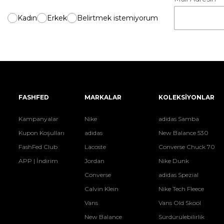
Kadın
Erkek
Belirtmek istemiyorum
FASHFED
MARKALAR
KOLEKSİYONLAR
Kampanyalar
Nike
adidas Samba
Kupon Koşulları
adidas
New Balance 530
FashFed Club
Lacoste
Converse Chuck 70
APP | İndirim
Jordan
Nike Dunk
Converse
adidas Spezial
Calvin Klein
Nike Tech Fleece
Vans
Vans Old Skool
New Balance
Sürdürülebilirlik