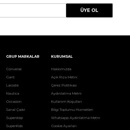
ÜYE OL
GRUP MARKALAR
KURUMSAL
Converse
Hakkımızda
Gant
Açık Rıza Metni
Lacoste
Çerez Politikası
Nautica
Aydınlatma Metni
Occasion
Kullanım Koşulları
Sanal Çadır
Bilgi Toplumu Hizmetleri
Superstep
Whatsapp Aydınlatma Metni
SuperKids
Cookie Ayarları