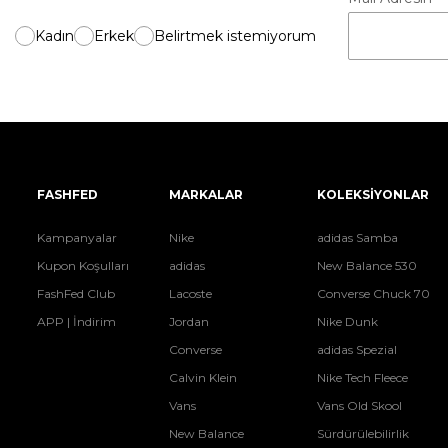
Kadın
Erkek
Belirtmek istemiyorum
FASHFED
MARKALAR
KOLEKSİYONLAR
Kampanyalar
Nike
adidas Samba
Kupon Koşulları
adidas
New Balance 530
FashFed Club
Lacoste
Converse Chuck 70
APP | İndirim
Jordan
Nike Dunk
Converse
adidas Spezial
Calvin Klein
Nike Tech Fleece
Vans
Vans Old Skool
New Balance
Sürdürülebilirlik