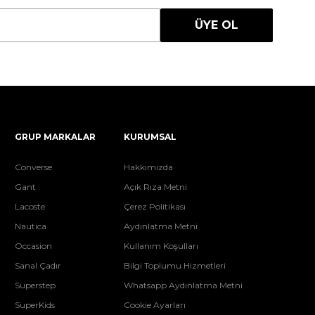
ÜYE OL
GRUP MARKALAR
KURUMSAL
Converse
Hakkımızda
Gant
Açık Rıza Metni
Lacoste
Çerez Politikası
Nautica
Aydınlatma Metni
Occasion
Kullanım Koşulları
Sanal Çadır
Bilgi Toplumu Hizmetleri
Superstep
Whatsapp Aydınlatma Metni
SuperKids
Cookie Ayarları