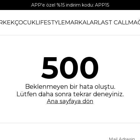
APP'e özel %15 indirim kodu: APP15
RKEK
ÇOCUK
LIFESTYLE
MARKALAR
LAST CALL
MA
500
Beklenmeyen bir hata oluştu.
Lütfen daha sonra tekrar deneyiniz.
Ana sayfaya dön
Mail Adresin