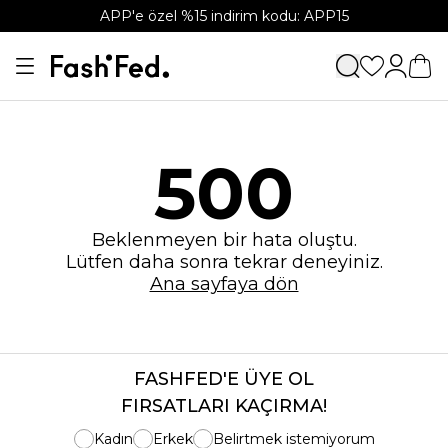
APP'e özel %15 indirim kodu: APP15
500
Beklenmeyen bir hata oluştu.
Lütfen daha sonra tekrar deneyiniz.
Ana sayfaya dön
FASHFED'E ÜYE OL
FIRSATLARI KAÇIRMA!
Kadın
Erkek
Belirtmek istemiyorum