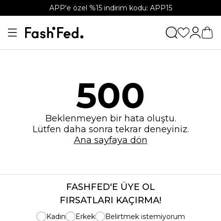
APP'e özel %15 indirim kodu: APP15
500
Beklenmeyen bir hata oluştu.
Lütfen daha sonra tekrar deneyiniz.
Ana sayfaya dön
FASHFED'E ÜYE OL
FIRSATLARI KAÇIRMA!
Kadın
Erkek
Belirtmek istemiyorum