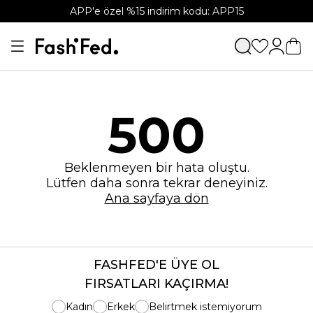
APP'e özel %15 indirim kodu: APP15
500
Beklenmeyen bir hata oluştu.
Lütfen daha sonra tekrar deneyiniz.
Ana sayfaya dön
FASHFED'E ÜYE OL
FIRSATLARI KAÇIRMA!
Kadın
Erkek
Belirtmek istemiyorum