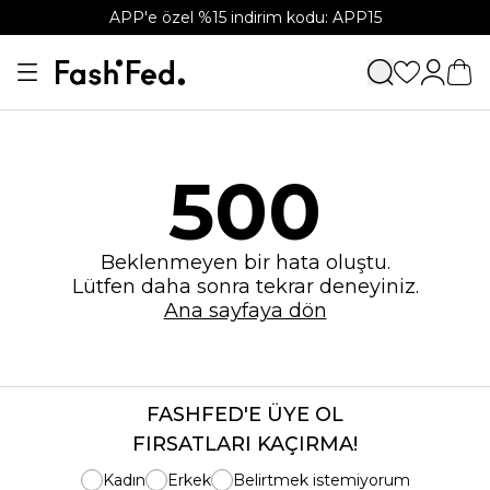
APP'e özel %15 indirim kodu: APP15
500
Beklenmeyen bir hata oluştu.
Lütfen daha sonra tekrar deneyiniz.
Ana sayfaya dön
FASHFED'E ÜYE OL
FIRSATLARI KAÇIRMA!
Kadın
Erkek
Belirtmek istemiyorum