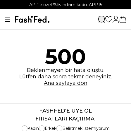
APP'e özel %15 indirim kodu: APP15
500
Beklenmeyen bir hata oluştu.
Lütfen daha sonra tekrar deneyiniz.
Ana sayfaya dön
FASHFED'E ÜYE OL
FIRSATLARI KAÇIRMA!
Kadın
Erkek
Belirtmek istemiyorum