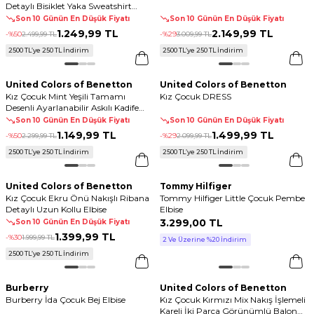
Detaylı Bisiklet Yaka Sweatshirt
Elbise
Son 10 Günün En Düşük Fiyatı
Son 10 Günün En Düşük Fiyatı
1.249
,
99 TL
2.149
,
99 TL
-%
50
2.499
,
99 TL
-%
29
3.009
,
99 TL
2500 TL’ye 250 TL İndirim
2500 TL’ye 250 TL İndirim
United Colors of Benetton
United Colors of Benetton
Kız Çocuk Mint Yeşili Tamamı
Kız Çocuk DRESS
Desenli Ayarlanabilir Askılı Kadife
Tulum Elbise
Son 10 Günün En Düşük Fiyatı
Son 10 Günün En Düşük Fiyatı
1.149
,
99 TL
1.499
,
99 TL
-%
50
2.299
,
99 TL
-%
29
2.099
,
99 TL
2500 TL’ye 250 TL İndirim
2500 TL’ye 250 TL İndirim
United Colors of Benetton
Tommy Hilfiger
Kız Çocuk Ekru Önü Nakışlı Ribana
Tommy Hilfiger Little Çocuk Pembe
Detaylı Uzun Kollu Elbise
Elbise
3.299
,
00 TL
Son 10 Günün En Düşük Fiyatı
1.399
,
99 TL
-%
30
1.999
,
99 TL
2 Ve Üzerine %20 İndirim
2500 TL’ye 250 TL İndirim
Burberry
United Colors of Benetton
Burberry İda Çocuk Bej Elbise
Kız Çocuk Kırmızı Mix Nakış İşlemeli
Kareli İki Parça Görünümlü Balon