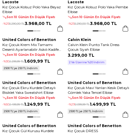
Lacoste
Lacoste
Kız Çocuk Kolsuz Polo Yaka Beyaz
Kız Çocuk Kolsuz Polo Yaka Pembe
Elbise
Elbise
Son 10 Günün En Düşük Fiyatı
Son 10 Günün En Düşük Fiyatı
3.968
,
00 TL
3.968
,
00 TL
-%
25
5.290
,
00 TL
-%
25
5.290
,
00 TL
United Colors of Benetton
Calvin Klein
Kız Çocuk Krem Mix Tamamı
Calvin Klein Punto Tank Dress
Desenli Ayarlanabilir Askılı Kadife
Çocuk Siyah Elbise
Tulum Elbise
3.299
,
00 TL
Son 10 Günün En Düşük Fiyatı
1.609
,
99 TL
-%
30
2.299
,
99 TL
2 Ve Üzerine %20 İndirim
2500 TL’ye 250 TL İndirim
United Colors of Benetton
United Colors of Benetton
Kız Çocuk Ekru Kurdele Detaylı
Kız Çocuk Mavi Yanları Kesik Detaylı
Bisiklet Yaka Sweatshirt Elbise
Gömlek Yaka Tencel Elbise
Son 10 Günün En Düşük Fiyatı
Son 10 Günün En Düşük Fiyatı
1.249
,
99 TL
1.499
,
99 TL
-%
50
2.499
,
99 TL
-%
29
2.099
,
99 TL
2500 TL’ye 250 TL İndirim
2500 TL’ye 250 TL İndirim
United Colors of Benetton
United Colors of Benetton
Kız Çocuk Gül Kurusu Kurdele
Kız Çocuk DRESS