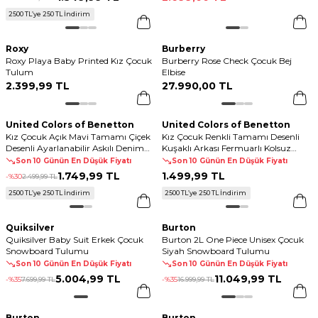
2500 TL’ye 250 TL İndirim
Roxy
Burberry
Roxy Playa Baby Printed Kız Çocuk
Burberry Rose Check Çocuk Bej
Tulum
Elbise
2.399
,
99 TL
27.990
,
00 TL
United Colors of Benetton
United Colors of Benetton
Kız Çocuk Açık Mavi Tamamı Çiçek
Kız Çocuk Renkli Tamamı Desenli
Desenli Ayarlanabilir Askılı Denim
Kuşaklı Arkası Fermuarlı Kolsuz
Tulum Elbise
Tulum
Son 10 Günün En Düşük Fiyatı
Son 10 Günün En Düşük Fiyatı
1.749
,
99 TL
1.499
,
99 TL
-%
30
2.499
,
99 TL
2500 TL’ye 250 TL İndirim
2500 TL’ye 250 TL İndirim
Quiksilver
Burton
Quiksilver Baby Suit Erkek Çocuk
Burton 2L One Piece Unisex Çocuk
Snowboard Tulumu
Siyah Snowboard Tulumu
Son 10 Günün En Düşük Fiyatı
Son 10 Günün En Düşük Fiyatı
5.004
,
99 TL
11.049
,
99 TL
-%
35
7.699
,
99 TL
-%
35
16.999
,
99 TL
Burton
Burton