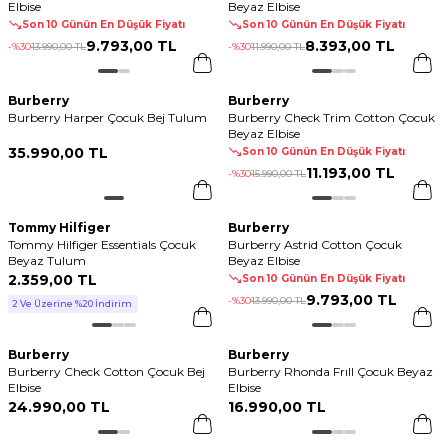
Elbise
Beyaz Elbise
Son 10 Günün En Düşük Fiyatı
Son 10 Günün En Düşük Fiyatı
9.793
,
00 TL
8.393
,
00 TL
-%
30
13.990
,
00 TL
-%
30
11.990
,
00 TL
Burberry
Burberry
Burberry Harper Çocuk Bej Tulum
Burberry Check Trim Cotton Çocuk
Beyaz Elbise
35.990
,
00 TL
Son 10 Günün En Düşük Fiyatı
11.193
,
00 TL
-%
30
15.990
,
00 TL
Tommy Hilfiger
Burberry
Tommy Hilfiger Essentials Çocuk
Burberry Astrid Cotton Çocuk
Beyaz Tulum
Beyaz Elbise
2.359
,
00 TL
Son 10 Günün En Düşük Fiyatı
9.793
,
00 TL
-%
30
13.990
,
00 TL
2 Ve Üzerine %20 İndirim
Burberry
Burberry
Burberry Check Cotton Çocuk Bej
Burberry Rhonda Frıll Çocuk Beyaz
Elbise
Elbise
24.990
,
00 TL
16.990
,
00 TL