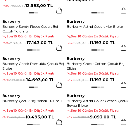
12.593
,
00 TL
-%
30
17.990
,
00 TL
Burberry
Burberry
Burberry Sandy Fleece Çocuk Bej
Burberry Astrıd Çocuk Mor Elbise
Çocuk Tulumu
Son 10 Günün En Düşük Fiyatı
Son 10 Günün En Düşük Fiyatı
17.143
,
00 TL
11.193
,
00 TL
-%
30
24.490
,
00 TL
-%
30
15.990
,
00 TL
Burberry
Burberry
Burberry Check Pamuklu Çocuk Bej
Burberry Check Cotton Çocuk Bej
Elbise
Elbise
Son 10 Günün En Düşük Fiyatı
Son 10 Günün En Düşük Fiyatı
14.693
,
00 TL
11.193
,
00 TL
-%
30
20.990
,
00 TL
-%
30
15.990
,
00 TL
Burberry
Burberry
Burberry Çocuk Bej Bebek Tulumu
Burberry Astrid Collar Cotton Çocuk
Beyaz Elbise
Son 10 Günün En Düşük Fiyatı
Son 10 Günün En Düşük Fiyatı
10.493
,
00 TL
9.093
,
00 TL
-%
30
14.990
,
00 TL
-%
30
12.990
,
00 TL