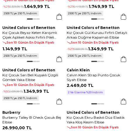
Son 10 Günün En Düşük Fiyatı
Son 10 Günün En Düşük Fiyatı
1.649
,
99 TL
1.749
,
99 TL
-%
29
2.309
,
99 TL
-%
29
2.449
,
99 TL
2500 TL’ye 250 TL İndirim
2500 TL’ye 250 TL İndirim
United Colors of Benetton
United Colors of Benetton
Kız Çocuk Beyaz Keten Karışımlı
Kız Çocuk Gül Kurusu Fırfırlı Detaylı
Çiçek Aplikeli Askısı Fırfırlı Pileli
Arkası Düğme Kapamalı Elbise
Elbise
Son 10 Günün En Düşük Fiyatı
Son 10 Günün En Düşük Fiyatı
1.149
,
99 TL
1.349
,
99 TL
-%
29
1.889
,
99 TL
2500 TL’ye 250 TL İndirim
2500 TL’ye 250 TL İndirim
United Colors of Benetton
Calvin Klein
Kız Çocuk Sarı Beli Kuşaklı Çizgili
Calvin Klein Strap Punto Çocuk
Gömlek Yaka Elbise
Siyah Elbise
2.469
,
00 TL
Son 10 Günün En Düşük Fiyatı
1.349
,
99 TL
-%
50
2.699
,
99 TL
2 Ve Üzerine %20 İndirim
2500 TL’ye 250 TL İndirim
Burberry
United Colors of Benetton
Burberry Talley B Check Çocuk Bej
Kız Çocuk Ekru Baskılı Düz Elastik
Elbise
Yaka Kloş Kesim Elbise
26.990
,
00 TL
Son 10 Günün En Düşük Fiyatı