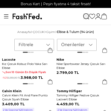
Bonus Kart | Peşin fiyatına 4 taksit fırsatı!
Anasayfa
ÇOCUK
Giyim
Elbise & Tulum
(94 ürün)
Filtrele
Önerilenler
Lacoste
Nike
Kız Çocuk Kolsuz Polo Yaka Sarı
Nike Sportswear Jersey Çocuk Sarı
Elbise
Elbise
2.799
,
00 TL
Son 10 Günün En Düşük Fiyatı
3.968
,
00 TL
-%
25
5.290
,
00 TL
Calvin Klein
Tommy Hilfiger
Calvin Klein Fit And Flare Punto
Tommy Hilfiger Festive Çocuk
Çocuk Siyah Elbise
Lacivert Elbise
3.409
,
00 TL
4.459
,
00 TL
2 Ve Üzerine %20 İndirim
2 Ve Üzerine %20 İndirim