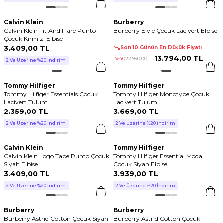
Calvin Klein
Burberry
Calvin Klein Fit And Flare Punto
Burberry Elvıe Çocuk Lacivert Elbise
Çocuk Kırmızı Elbise
3.409
,
00 TL
Son 10 Günün En Düşük Fiyatı
13.794
,
00 TL
-%
40
22.990
,
00 TL
2 Ve Üzerine %20 İndirim
Tommy Hilfiger
Tommy Hilfiger
Tommy Hilfiger Essentials Çocuk
Tommy Hilfiger Monotype Çocuk
Lacivert Tulum
Lacivert Tulum
2.359
,
00 TL
3.669
,
00 TL
2 Ve Üzerine %20 İndirim
2 Ve Üzerine %20 İndirim
Calvin Klein
Tommy Hilfiger
Calvin Klein Logo Tape Punto Çocuk
Tommy Hilfiger Essential Modal
Siyah Elbise
Çocuk Siyah Elbise
3.409
,
00 TL
3.939
,
00 TL
2 Ve Üzerine %20 İndirim
2 Ve Üzerine %20 İndirim
Burberry
Burberry
Burberry Astrid Cotton Çocuk Siyah
Burberry Astrid Cotton Çocuk