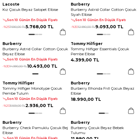
Lacoste
Burberry
Kız Çocuk Beyaz Salopet Elbise
Burberry Astrid Collar Cotton Çocuk
Siyah Elbise
Son 10 Günün En Düşük Fiyatı
Son 10 Günün En Düşük Fiyatı
5.768
,
00 TL
9.093
,
00 TL
-%
25
7.690
,
00 TL
-%
30
12.990
,
00 TL
Burberry
Tommy Hilfiger
Burberry Astrid Collar Cotton Çocuk
Tommy Hilfiger Essentials Çocuk
Beyaz Elbise
Pembe Elbise
4.399
,
00 TL
Son 10 Günün En Düşük Fiyatı
10.493
,
00 TL
-%
30
14.990
,
00 TL
Tommy Hilfiger
Burberry
Tommy Hilfiger Monotype Çocuk
Burberry Rhonda Frıll Çocuk Beyaz
Pembe Tulum
Elbise
18.990
,
00 TL
Son 10 Günün En Düşük Fiyatı
2.936
,
00 TL
-%
20
3.669
,
00 TL
Burberry
Burberry
Burberry Check Pamuklu Çocuk Bej
Burberry Çocuk Beyaz Bebek
Elbise
Tulumu
11.990
,
00 TL
Son 10 Günün En Düşük Fiyatı