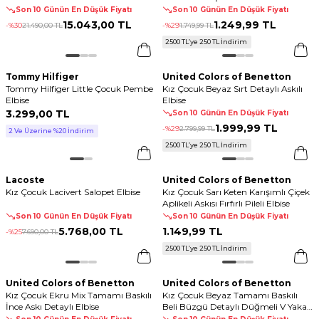
Elbise
Son 10 Günün En Düşük Fiyatı
Son 10 Günün En Düşük Fiyatı
15.043
,
00 TL
1.249
,
99 TL
-%
30
21.490
,
00 TL
-%
29
1.749
,
99 TL
2500 TL’ye 250 TL İndirim
Tommy Hilfiger
United Colors of Benetton
Tommy Hilfiger Little Çocuk Pembe
Kız Çocuk Beyaz Sırt Detaylı Askılı
Elbise
Elbise
3.299
,
00 TL
Son 10 Günün En Düşük Fiyatı
1.999
,
99 TL
-%
29
2.799
,
99 TL
2 Ve Üzerine %20 İndirim
2500 TL’ye 250 TL İndirim
Lacoste
United Colors of Benetton
Kız Çocuk Lacivert Salopet Elbise
Kız Çocuk Sarı Keten Karışımlı Çiçek
Aplikeli Askısı Fırfırlı Pileli Elbise
Son 10 Günün En Düşük Fiyatı
Son 10 Günün En Düşük Fiyatı
5.768
,
00 TL
1.149
,
99 TL
-%
25
7.690
,
00 TL
2500 TL’ye 250 TL İndirim
United Colors of Benetton
United Colors of Benetton
Kız Çocuk Ekru Mix Tamamı Baskılı
Kız Çocuk Beyaz Tamamı Baskılı
İnce Askı Detaylı Elbise
Beli Büzgü Detaylı Düğmeli V Yaka
Elbise