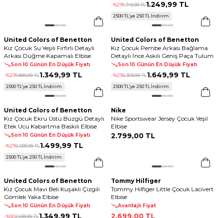
1.249
,
99 TL
-%
29
1.749
,
99 TL
2500 TL’ye 250 TL İndirim
United Colors of Benetton
United Colors of Benetton
Kız Çocuk Su Yeşili Fırfırlı Detaylı
Kız Çocuk Pembe Arkası Bağlama
Arkası Düğme Kapamalı Elbise
Detaylı İnce Askılı Geniş Paça Tulum
Son 10 Günün En Düşük Fiyatı
Son 10 Günün En Düşük Fiyatı
1.349
,
99 TL
1.649
,
99 TL
-%
29
1.889
,
99 TL
-%
29
2.309
,
99 TL
2500 TL’ye 250 TL İndirim
2500 TL’ye 250 TL İndirim
United Colors of Benetton
Nike
Kız Çocuk Ekru Üstü Büzgü Detaylı
Nike Sportswear Jersey Çocuk Yeşil
Etek Ucu Kabartma Baskılı Elbise
Elbise
2.799
,
00 TL
Son 10 Günün En Düşük Fiyatı
1.499
,
99 TL
-%
29
2.099
,
99 TL
2500 TL’ye 250 TL İndirim
United Colors of Benetton
Tommy Hilfiger
Kız Çocuk Mavi Beli Kuşaklı Çizgili
Tommy Hilfiger Little Çocuk Lacivert
Gömlek Yaka Elbise
Elbise
Son 10 Günün En Düşük Fiyatı
Avantajlı Fiyat
1.349
,
99 TL
2.699
,
00 TL
-%
50
2.699
,
99 TL