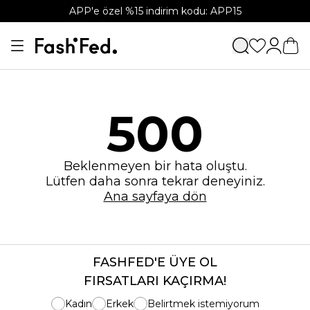
APP'e özel %15 indirim kodu: APP15
500
Beklenmeyen bir hata oluştu.
Lütfen daha sonra tekrar deneyiniz.
Ana sayfaya dön
FASHFED'E ÜYE OL
FIRSATLARI KAÇIRMA!
Kadın
Erkek
Belirtmek istemiyorum