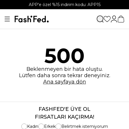
APP'e özel %15 indirim kodu: APP15
500
Beklenmeyen bir hata oluştu.
Lütfen daha sonra tekrar deneyiniz.
Ana sayfaya dön
FASHFED'E ÜYE OL
FIRSATLARI KAÇIRMA!
Kadın
Erkek
Belirtmek istemiyorum