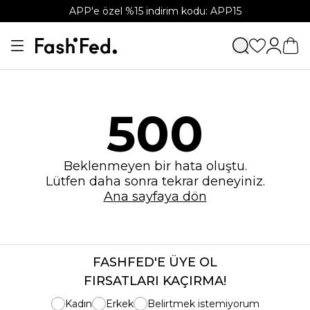
APP'e özel %15 indirim kodu: APP15
500
Beklenmeyen bir hata oluştu.
Lütfen daha sonra tekrar deneyiniz.
Ana sayfaya dön
FASHFED'E ÜYE OL
FIRSATLARI KAÇIRMA!
Kadın
Erkek
Belirtmek istemiyorum