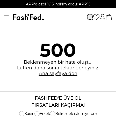
APP'e özel %15 indirim kodu: APP15
500
Beklenmeyen bir hata oluştu.
Lütfen daha sonra tekrar deneyiniz.
Ana sayfaya dön
FASHFED'E ÜYE OL
FIRSATLARI KAÇIRMA!
Kadın
Erkek
Belirtmek istemiyorum