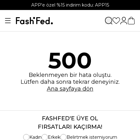
APP'e özel %15 indirim kodu: APP15
500
Beklenmeyen bir hata oluştu.
Lütfen daha sonra tekrar deneyiniz.
Ana sayfaya dön
FASHFED'E ÜYE OL
FIRSATLARI KAÇIRMA!
Kadın
Erkek
Belirtmek istemiyorum