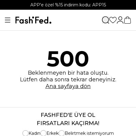
APP'e özel %15 indirim kodu: APP15
500
Beklenmeyen bir hata oluştu.
Lütfen daha sonra tekrar deneyiniz.
Ana sayfaya dön
FASHFED'E ÜYE OL
FIRSATLARI KAÇIRMA!
Kadın
Erkek
Belirtmek istemiyorum