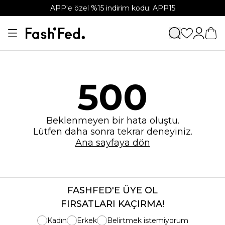
APP'e özel %15 indirim kodu: APP15
500
Beklenmeyen bir hata oluştu.
Lütfen daha sonra tekrar deneyiniz.
Ana sayfaya dön
FASHFED'E ÜYE OL
FIRSATLARI KAÇIRMA!
Kadın
Erkek
Belirtmek istemiyorum