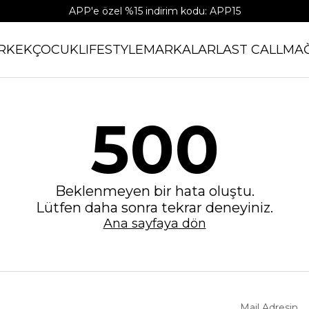
APP'e özel %15 indirim kodu: APP15
RKEK
ÇOCUK
LIFESTYLE
MARKALAR
LAST CALL
MA
500
Beklenmeyen bir hata oluştu.
Lütfen daha sonra tekrar deneyiniz.
Ana sayfaya dön
Mail Adresin