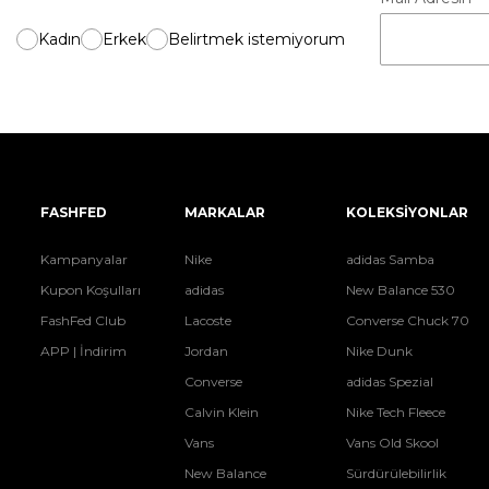
Kadın
Erkek
Belirtmek istemiyorum
FASHFED
MARKALAR
KOLEKSİYONLAR
Kampanyalar
Nike
adidas Samba
Kupon Koşulları
adidas
New Balance 530
FashFed Club
Lacoste
Converse Chuck 70
APP | İndirim
Jordan
Nike Dunk
Converse
adidas Spezial
Calvin Klein
Nike Tech Fleece
Vans
Vans Old Skool
New Balance
Sürdürülebilirlik