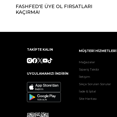
FASHFED'E ÜYE OL FIRSATLARI
KAÇIRMA!
TAKİPTE KALIN
MÜŞTERİ HİZMETLERİ
Mağazalar
Sipariş Takibi
UYGULAMAMIZI İNDİRİN
İletişim
Sıkça Sorulan Sorular
İade & İptal
Site Haritası