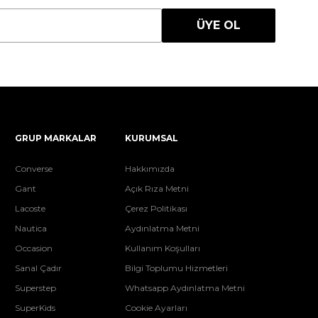
ÜYE OL
GRUP MARKALAR
KURUMSAL
Converse
Hakkımızda
Gant
Açık Rıza Metni
Lacoste
Çerez Politikası
Nautica
Aydınlatma Metni
Occasion
Kullanım Koşulları
Sanal Çadır
Bilgi Toplumu Hizmetleri
Superstep
Whatsapp Aydınlatma Metni
SuperKids
Cookie Ayarları