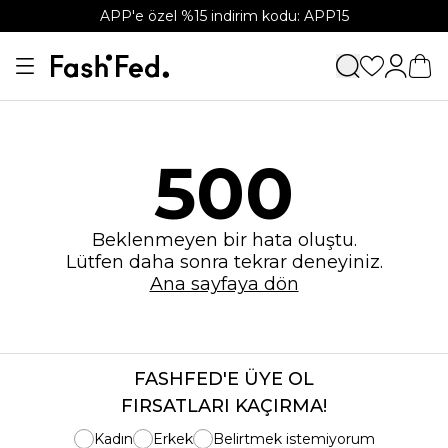
APP'e özel %15 indirim kodu: APP15
500
Beklenmeyen bir hata oluştu.
Lütfen daha sonra tekrar deneyiniz.
Ana sayfaya dön
FASHFED'E ÜYE OL
FIRSATLARI KAÇIRMA!
Kadın
Erkek
Belirtmek istemiyorum