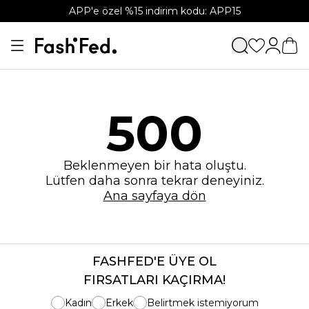
APP'e özel %15 indirim kodu: APP15
500
Beklenmeyen bir hata oluştu.
Lütfen daha sonra tekrar deneyiniz.
Ana sayfaya dön
FASHFED'E ÜYE OL
FIRSATLARI KAÇIRMA!
Kadın
Erkek
Belirtmek istemiyorum