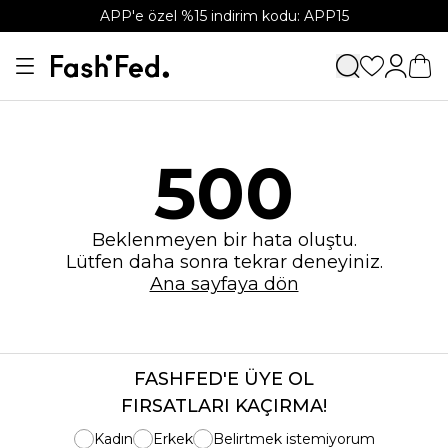
APP'e özel %15 indirim kodu: APP15
500
Beklenmeyen bir hata oluştu.
Lütfen daha sonra tekrar deneyiniz.
Ana sayfaya dön
FASHFED'E ÜYE OL
FIRSATLARI KAÇIRMA!
Kadın
Erkek
Belirtmek istemiyorum