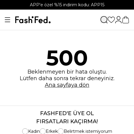
APP'e özel %15 indirim kodu: APP15
500
Beklenmeyen bir hata oluştu.
Lütfen daha sonra tekrar deneyiniz.
Ana sayfaya dön
FASHFED'E ÜYE OL
FIRSATLARI KAÇIRMA!
Kadın
Erkek
Belirtmek istemiyorum