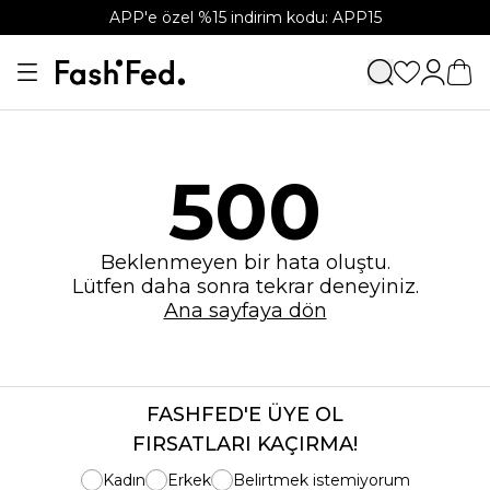
APP'e özel %15 indirim kodu: APP15
500
Beklenmeyen bir hata oluştu.
Lütfen daha sonra tekrar deneyiniz.
Ana sayfaya dön
FASHFED'E ÜYE OL
FIRSATLARI KAÇIRMA!
Kadın
Erkek
Belirtmek istemiyorum