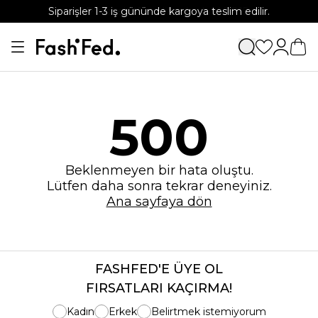
Siparişler 1-3 iş gününde kargoya teslim edilir.
APP'e özel %15 indirim kodu: APP15
500
Beklenmeyen bir hata oluştu.
Lütfen daha sonra tekrar deneyiniz.
Ana sayfaya dön
FASHFED'E ÜYE OL
FIRSATLARI KAÇIRMA!
Kadın
Erkek
Belirtmek istemiyorum