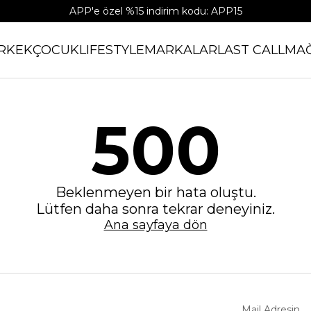
APP'e özel %15 indirim kodu: APP15
RKEK
ÇOCUK
LIFESTYLE
MARKALAR
LAST CALL
MA
500
Beklenmeyen bir hata oluştu.
Lütfen daha sonra tekrar deneyiniz.
Ana sayfaya dön
Mail Adresin