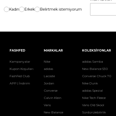
Kadın
Erkek
Belirtmek istemiyorum
FASHFED
MARKALAR
KOLEKSİYONLAR
Kampanyalar
Nike
adidas Samba
Kupon Koşulları
adidas
New Balance 530
FashFed Club
Lacoste
Converse Chuck 70
APP | İndirim
Jordan
Nike Dunk
Converse
adidas Spezial
Calvin Klein
Nike Tech Fleece
Vans
Vans Old Skool
New Balance
Sürdürülebilirlik