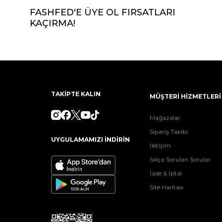
FASHFED'E ÜYE OL FIRSATLARI
KAÇIRMA!
TAKİPTE KALIN
MÜŞTERİ HİZMETLERİ
Mağazalar
Sipariş Takibi
UYGULAMAMIZI İNDİRİN
İletişim
Sıkça Sorulan Sorular
İade & İptal
Site Haritası