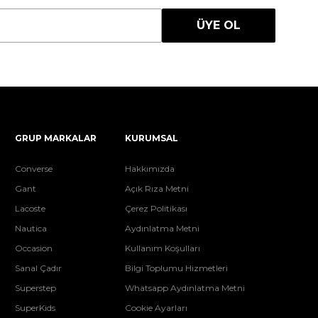
ÜYE OL
GRUP MARKALAR
KURUMSAL
Converse
Hakkımızda
Gant
Açık Rıza Metni
Lacoste
Çerez Politikası
Nautica
Aydınlatma Metni
Occasion
Kullanım Koşulları
Sanal Çadır
Bilgi Toplumu Hizmetleri
Superstep
Whatsapp Aydınlatma Metni
SuperKids
Cookie Ayarları