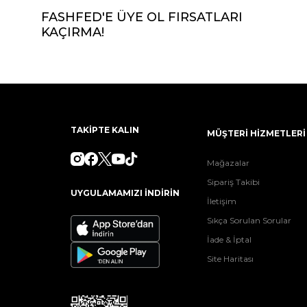
FASHFED'E ÜYE OL FIRSATLARI
KAÇIRMA!
TAKİPTE KALIN
MÜŞTERİ HİZMETLERİ
Mağazalar
Sipariş Takibi
UYGULAMAMIZI İNDİRİN
İletişim
Sıkça Sorulan Sorular
İade & İptal
Site Haritası