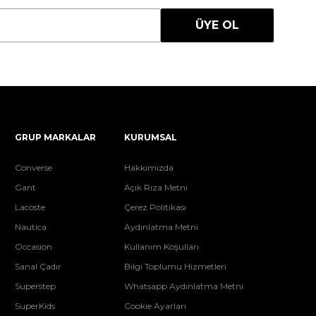
ÜYE OL
GRUP MARKALAR
KURUMSAL
Converse
Hakkımızda
Gant
Açık Rıza Metni
Lacoste
Çerez Politikası
Nautica
Aydınlatma Metni
Occasion
Kullanım Koşulları
Sanal Çadır
Bilgi Toplumu Hizmetleri
Superstep
Whatsapp Aydınlatma Metni
SuperKids
Cookie Ayarları