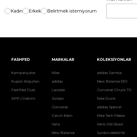
Kadın
Erkek
Belirtmek istemiyorum
FASHFED
MARKALAR
KOLEKSİYONLAR
Kampanyalar
Nike
adidas Samba
Kupon Koşulları
adidas
New Balance 530
FashFed Club
Lacoste
Converse Chuck 70
APP | İndirim
Jordan
Nike Dunk
Converse
adidas Spezial
Calvin Klein
Nike Tech Fleece
Vans
Vans Old Skool
New Balance
Sürdürülebilirlik