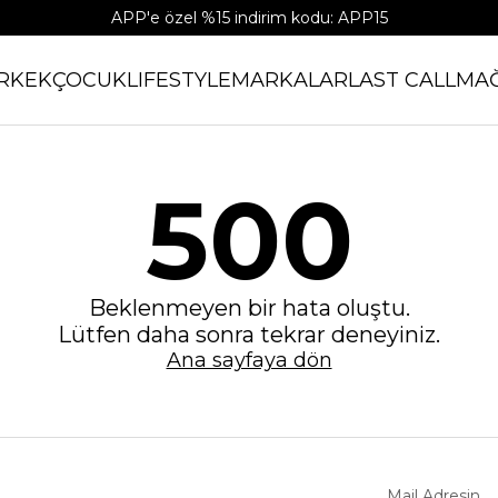
APP'e özel %15 indirim kodu: APP15
RKEK
ÇOCUK
LIFESTYLE
MARKALAR
LAST CALL
MA
500
Beklenmeyen bir hata oluştu.
Lütfen daha sonra tekrar deneyiniz.
Ana sayfaya dön
Mail Adresin