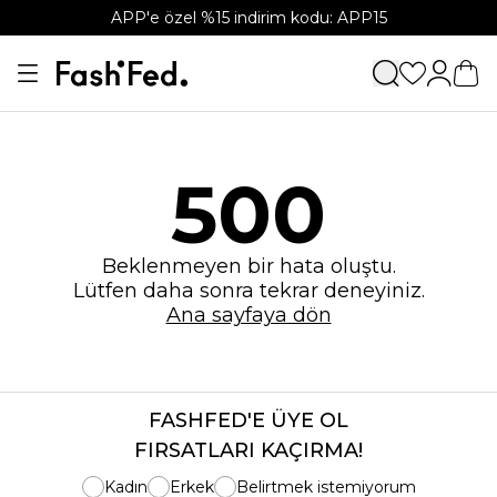
APP'e özel %15 indirim kodu: APP15
500
Beklenmeyen bir hata oluştu.
Lütfen daha sonra tekrar deneyiniz.
Ana sayfaya dön
FASHFED'E ÜYE OL
FIRSATLARI KAÇIRMA!
Kadın
Erkek
Belirtmek istemiyorum