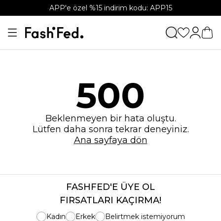
APP'e özel %15 indirim kodu: APP15
500
Beklenmeyen bir hata oluştu.
Lütfen daha sonra tekrar deneyiniz.
Ana sayfaya dön
FASHFED'E ÜYE OL
FIRSATLARI KAÇIRMA!
Kadın
Erkek
Belirtmek istemiyorum