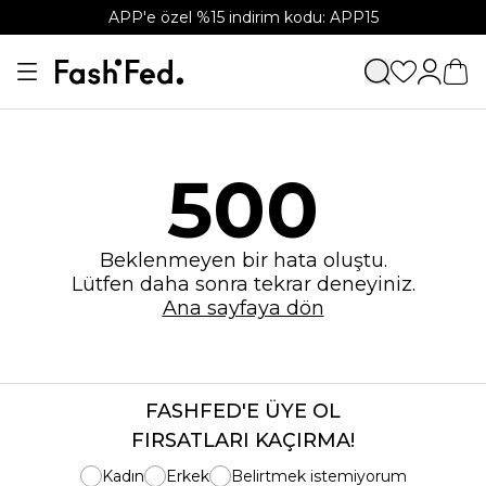
APP'e özel %15 indirim kodu: APP15
500
Beklenmeyen bir hata oluştu.
Lütfen daha sonra tekrar deneyiniz.
Ana sayfaya dön
FASHFED'E ÜYE OL
FIRSATLARI KAÇIRMA!
Kadın
Erkek
Belirtmek istemiyorum