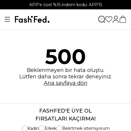
APP'e özel %15 indirim kodu: APP15
500
Beklenmeyen bir hata oluştu.
Lütfen daha sonra tekrar deneyiniz.
Ana sayfaya dön
FASHFED'E ÜYE OL
FIRSATLARI KAÇIRMA!
Kadın
Erkek
Belirtmek istemiyorum