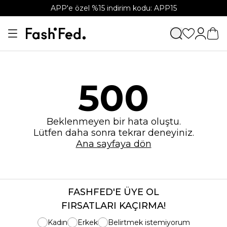
APP'e özel %15 indirim kodu: APP15
500
Beklenmeyen bir hata oluştu.
Lütfen daha sonra tekrar deneyiniz.
Ana sayfaya dön
FASHFED'E ÜYE OL
FIRSATLARI KAÇIRMA!
Kadın
Erkek
Belirtmek istemiyorum