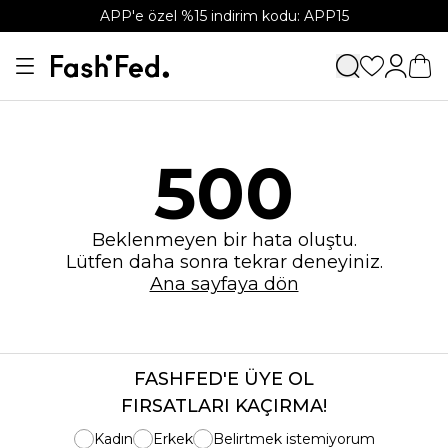
APP'e özel %15 indirim kodu: APP15
500
Beklenmeyen bir hata oluştu.
Lütfen daha sonra tekrar deneyiniz.
Ana sayfaya dön
FASHFED'E ÜYE OL
FIRSATLARI KAÇIRMA!
Kadın
Erkek
Belirtmek istemiyorum