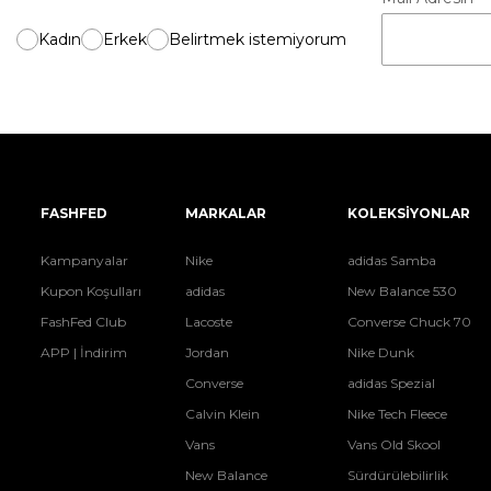
Kadın
Erkek
Belirtmek istemiyorum
FASHFED
MARKALAR
KOLEKSİYONLAR
Kampanyalar
Nike
adidas Samba
Kupon Koşulları
adidas
New Balance 530
FashFed Club
Lacoste
Converse Chuck 70
APP | İndirim
Jordan
Nike Dunk
Converse
adidas Spezial
Calvin Klein
Nike Tech Fleece
Vans
Vans Old Skool
New Balance
Sürdürülebilirlik