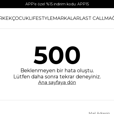
APP'e özel %15 indirim kodu: APP15
RKEK
ÇOCUK
LIFESTYLE
MARKALAR
LAST CALL
MA
500
Beklenmeyen bir hata oluştu.
Lütfen daha sonra tekrar deneyiniz.
Ana sayfaya dön
Mail Adresin