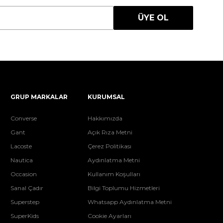
ÜYE OL
GRUP MARKALAR
KURUMSAL
Converse
Hakkımızda
Gant
Açık Rıza Metni
Lacoste
Çerez Politikası
Nautica
Aydınlatma Metni
Occasion
Kullanım Koşulları
Sanal Çadır
Bilgi Toplumu Hizmetleri
Superstep
Whatsapp Aydınlatma Metni
SuperKids
Cookie Ayarları