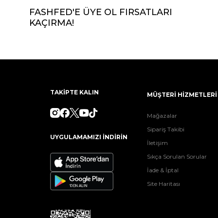
FASHFED'E ÜYE OL FIRSATLARI
KAÇIRMA!
TAKİPTE KALIN
MÜŞTERİ HİZMETLERİ
Mağazalar
Sipariş Takibi
UYGULAMAMIZI İNDİRİN
İletişim
Sıkça Sorulan Sorular
İade & İptal
Site Haritası