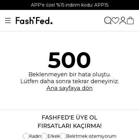
APP'e özel %15 indirim kodu: APP15
500
Beklenmeyen bir hata oluştu.
Lütfen daha sonra tekrar deneyiniz.
Ana sayfaya dön
FASHFED'E ÜYE OL
FIRSATLARI KAÇIRMA!
Kadın
Erkek
Belirtmek istemiyorum