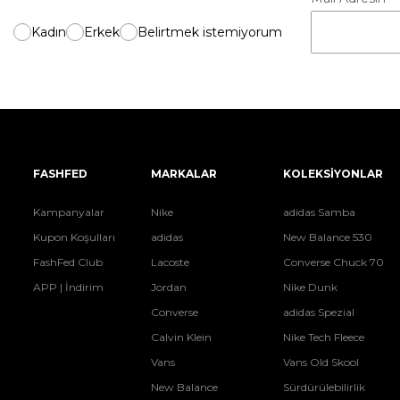
Kadın
Erkek
Belirtmek istemiyorum
FASHFED
MARKALAR
KOLEKSİYONLAR
Kampanyalar
Nike
adidas Samba
Kupon Koşulları
adidas
New Balance 530
FashFed Club
Lacoste
Converse Chuck 70
APP | İndirim
Jordan
Nike Dunk
Converse
adidas Spezial
Calvin Klein
Nike Tech Fleece
Vans
Vans Old Skool
New Balance
Sürdürülebilirlik