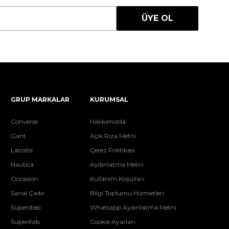
ÜYE OL
GRUP MARKALAR
KURUMSAL
Converse
Hakkımızda
Gant
Açık Rıza Metni
Lacoste
Çerez Politikası
Nautica
Aydınlatma Metni
Occasion
Kullanım Koşulları
Sanal Çadır
Bilgi Toplumu Hizmetleri
Superstep
Whatsapp Aydınlatma Metni
SuperKids
Cookie Ayarları