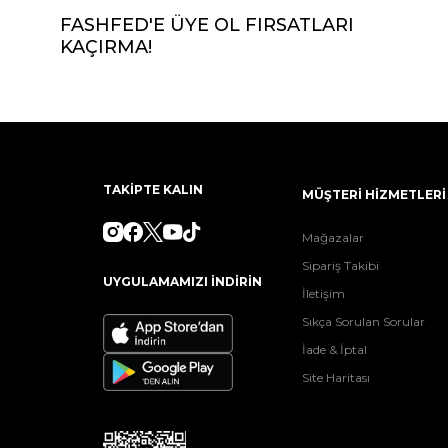
FASHFED'E ÜYE OL FIRSATLARI
KAÇIRMA!
TAKİPTE KALIN
MÜŞTERİ HİZMETLERİ
Mağazalar
Sipariş Takibi
UYGULAMAMIZI İNDİRİN
İletişim
Sıkça Sorulan Sorular
İade & İptal
Site Haritası