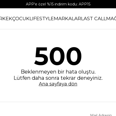
APP'e özel %15 indirim kodu: APP15
RKEK
ÇOCUK
LIFESTYLE
MARKALAR
LAST CALL
MA
500
Beklenmeyen bir hata oluştu.
Lütfen daha sonra tekrar deneyiniz.
Ana sayfaya dön
Mail Adresin