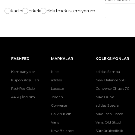
Kadın
Erkek
Belirtmek istemiyorum
FASHFED
MARKALAR
KOLEKSİYONLAR
Kampanyalar
Nike
adidas Samba
Kupon Koşulları
adidas
New Balance 530
FashFed Club
Lacoste
Converse Chuck 70
APP | İndirim
Jordan
Nike Dunk
Converse
adidas Spezial
Calvin Klein
Nike Tech Fleece
Vans
Vans Old Skool
New Balance
Sürdürülebilirlik