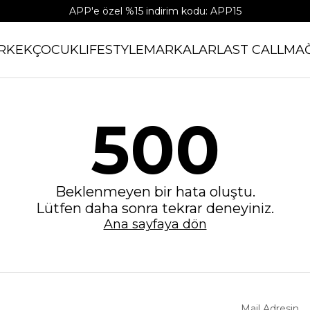
APP'e özel %15 indirim kodu: APP15
RKEK
ÇOCUK
LIFESTYLE
MARKALAR
LAST CALL
MA
500
Beklenmeyen bir hata oluştu.
Lütfen daha sonra tekrar deneyiniz.
Ana sayfaya dön
Mail Adresin