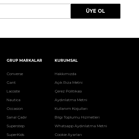
ÜYE OL
GRUP MARKALAR
KURUMSAL
Converse
Hakkımızda
Gant
Açık Rıza Metni
Lacoste
Çerez Politikası
Nautica
Aydınlatma Metni
Occasion
Kullanım Koşulları
Sanal Çadır
Bilgi Toplumu Hizmetleri
Superstep
Whatsapp Aydınlatma Metni
SuperKids
Cookie Ayarları