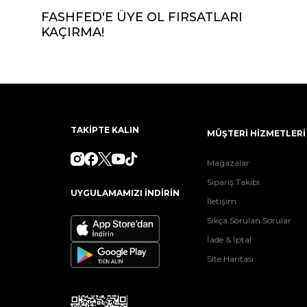
FASHFED'E ÜYE OL FIRSATLARI
KAÇIRMA!
TAKİPTE KALIN
MÜŞTERİ HİZMETLERİ
Mağazalar
Sipariş Takibi
UYGULAMAMIZI İNDİRİN
İletişim
Sıkça Sorulan Sorular
İade & İptal
Site Haritası