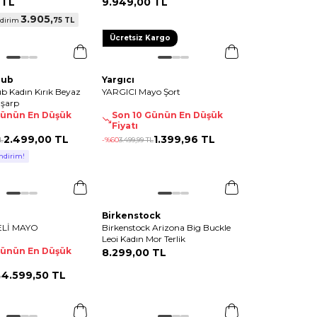
 TL
9.949
,
00 TL
3.905
,
75 TL
ndirim
Ücretsiz Kargo
lub
Yargıcı
 Kadın Kırık Beyaz
YARGICI Mayo Şort
Eşarp
Günün En Düşük
Son 10 Günün En Düşük
Fiyatı
2.499
,
00 TL
1.399
,
96 TL
L
-%
60
3.499
,
99 TL
ndirim!
Birkenstock
ELİ MAYO
Birkenstock Arizona Big Buckle
Leoi Kadın Mor Terlik
Günün En Düşük
8.299
,
00 TL
4.599
,
50 TL
L