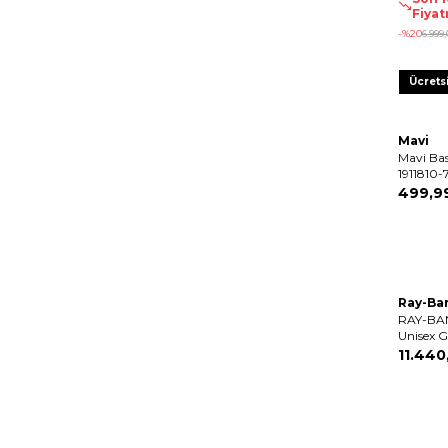
Fiyat
-%
20
6.999
,
Ücrets
Mavi
Mavi Ba
1911810
499
,
9
Ray-Ba
RAY-BA
Unisex 
11.440