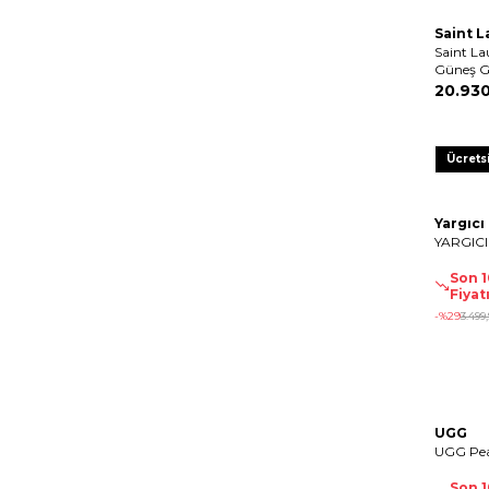
Saint 
Saint La
Güneş G
20.93
Ücrets
Yargıcı
YARGICI
Son 
Fiyat
-%
29
3.499
,
UGG
UGG Pea
Son 