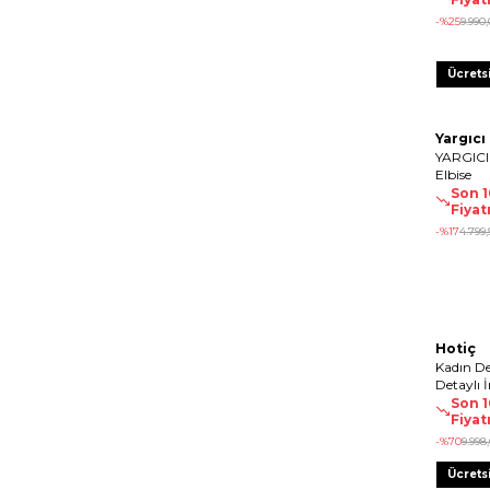
-%
25
9.990
,
Ücrets
Yargıcı
YARGICI 
Elbise
Son 
Fiyat
-%
17
4.799
,
Hotiç
Kadın De
Detaylı 
Son 
Fiyat
-%
70
9.998
,
Ücrets