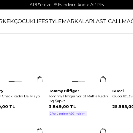
Bonus Kart | Peşin fiyatına 4 taksit fırsatı!
RKEK
ÇOCUK
LIFESTYLE
MARKALAR
LAST CALL
MA
ry
Tommy Hilfiger
Gucci
y Check Kadın Bej Mayo
Tommy Hilfiger Script Raffia Kadın
Gucci 1853S
Bej Şapka
0
,
00 TL
3.849
,
00 TL
25.565
,
0
2 Ve Üzerine %20 İndirim