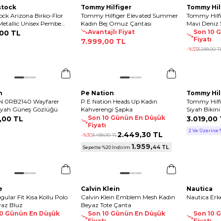
stock
Tommy Hilfiger
Tommy Hil
ock Arizona Birko-Flor
Tommy Hilfiger Elevated Summer
Tommy Hilfi
 Metallic Unisex Pembe
Kadın Bej Omuz Çantası
Mavi Deniz 
Avantajlı Fiyat
Son 10 
00 TL
Fiyatı
7.999
,
00 TL
-%
33
3.299
,
00 T
n
Pe Nation
Tommy Hil
 0RB2140 Wayfarer
P.E Nation Heads Up Kadın
Tommy Hilfi
Siyah Güneş Gözlüğü
Kahverengi Şapka
Siyah Bikini
Son 10 Günün En Düşük
,
00 TL
3.019
,
00 
Fiyatı
2 Ve Üzerine 
2.449
,
30 TL
-%
30
3.499
,
00 TL
1.959
,
44 TL
Sepette %20 İndirim
e
Calvin Klein
Nautica
gular Fit Kısa Kollu Polo
Calvin Klein Emblem Mesh Kadın
Nautica Erke
yaz Bluz
Beyaz Tote Çanta
10 Günün En Düşük
Son 10 Günün En Düşük
Son 10 
ı
Fiyatı
Fiyatı