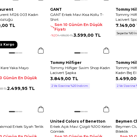
Laurent
GANT
Tommy Hil
urent M126 003 Kadın
GANT Erkek Mavi Kısa Kollu T-
Tommy Hilfi
özlüğü
Shirt
Lacivert Sp
Son 10 Günün En Düşük
0
,
00 TL
7.149
,
00
Fiyatı
Sepette %10 İ
3.599
,
00 TL
-%
20
4.499
,
00 TL
iz Kargo
Tommy Hilfiger
Tommy Hil
 Kare Yaka Mayo
Tommy Hilfiger Swim Shop Kadın
Tommy Hilf
Lacivert Şapka
Kadın Bej El
10 Günün En Düşük
3.849
,
00 TL
5.499
,
00
ı
2 Ve Üzerine %20 İndirim
2 Ve Üzerine 
2.499
,
95 TL
93 TL
United Colors of Benetton
Beymen C
kmod Erkek Siyah Terlik
Erkek Açık Mavi Çizgili %100 Keten
Beymen Club
Gömlek
Bileklik
10 Günün En Düşük
Son 10 Günün En Düşük
Son 10 