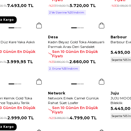
7.493
,
00 TL
5.720
,
00 TL
00 TL
-%
20
7.149
,
00 TL
-%
30
3.499
,
00 T
2 Ve Üzerine %20 İndirim
iz Kargo
Desa
Barbour
Düz Kare Yaka Askılı
Kadın Beyaz Gold Toka Aksesuarlı
Barbour Eve
Parmak Arası Deri Sandalet
10 Günün En Düşük
Son 10 Günün En Düşük
5.495
,
00
ı
Fiyatı
Sepette %15 İ
3.999
,
95 TL
2.660
,
00 TL
94 TL
-%
33
3.990
,
00 TL
2. Ürüne %30 İndirim
Network
Juju
ri Kemik Gold Toka
Network Erkek Camel Günlük
JUJU MOOD 
İnce Topuklu Terlik
Rahat Süet Loafer
Bileklik
10 Günün En Düşük
Son 10 Günün En Düşük
5.445
,
00
ı
Fiyatı
Sepette %15 İ
2.999
,
00 TL
4.799
,
00 TL
00 TL
-%
20
5.999
,
00 TL
iz Kargo