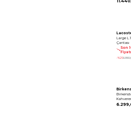
11.440
Lacost
Large L.
Çantası
Son 
Fiyat
-%
25
6.990
,
Birken
Birkenst
Kahveren
6.299
,