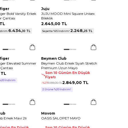
figer
Juju
ger Bold Varsity Erkek
JUJU MOOD Mini Square Unisex
or Çantası
Bileklik
 TL
2.645
,
00 TL
6.434
,
2.248
,
10 TL
25 TL
ndirim
Sepette %15 İndirim!
figer
Beymen Club
iger Elevated Summer
Beymen Club Erkek Siyah Stretch
 Çantası
Premium Uzun Mayo
Son 10 Günün En Düşük
 TL
Fiyatı
%20 İndirim
2.849
,
00 TL
-%
29
3.999
,
00 TL
2.Ürüne %20 İndirim!
lub
Movom
 Erkek Mavi 2li
OASIS SALOPET MAYO
Günün En Düşük
Son 10 Günün En Düşük