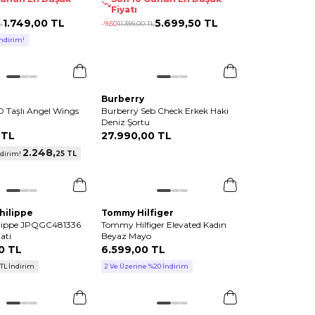
Fiyatı
1.749
,
00 TL
5.699
,
50 TL
L
-%
50
11.399
,
00 TL
ndirim!
Burberry
Taşlı Angel Wings
Burberry Seb Check Erkek Haki
Deniz Şortu
 TL
27.990
,
00 TL
2.248
,
25 TL
ndirim!
hilippe
Tommy Hilfiger
ilippe JPQGC481336
Tommy Hilfiger Elevated Kadın
ati
Beyaz Mayo
0 TL
6.599
,
00 TL
 TL İndirim
2 Ve Üzerine %20 İndirim