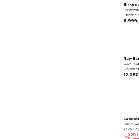
Birken
Birkenst
Electric
Terlik
6.999
,
Ray-Ba
RAY-BAN
Unisex 
12.080
Lacost
Kadın Re
Yaka Be
Son 
Fiyat