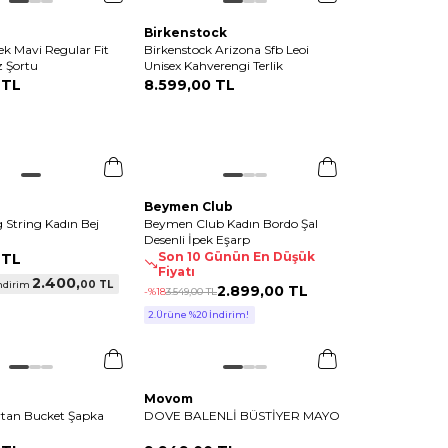
Birkenstock
ek Mavi Regular Fit
Birkenstock Arizona Sfb Leoi
z Şortu
Unisex Kahverengi Terlik
 TL
8.599
,
00 TL
Beymen Club
 String Kadın Bej
Beymen Club Kadın Bordo Şal
Desenli İpek Eşarp
Son 10 Günün En Düşük
 TL
Fiyatı
2.400
,
00 TL
ndirim
2.899
,
00 TL
-%
18
3.549
,
00 TL
2.Ürüne %20 İndirim!
Movom
rtan Bucket Şapka
DOVE BALENLİ BÜSTİYER MAYO