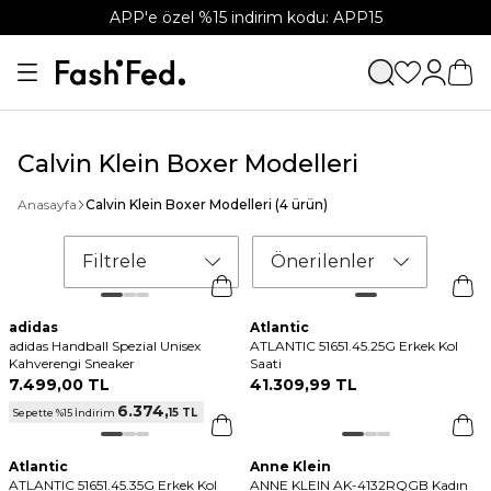
APP'e özel %15 indirim kodu: APP15
Calvin Klein Boxer Modelleri
Anasayfa
Calvin Klein Boxer Modelleri
(4 ürün)
Filtrele
Önerilenler
adidas
Atlantic
adidas Handball Spezial Unisex
ATLANTIC 51651.45.25G Erkek Kol
Kahverengi Sneaker
Saati
7.499
,
00 TL
41.309
,
99 TL
6.374
,
15 TL
Sepette %15 İndirim
Atlantic
Anne Klein
ATLANTIC 51651.45.35G Erkek Kol
ANNE KLEIN AK-4132RQGB Kadın