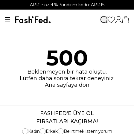
APP'e özel %15 indirim kodu: APP15
500
Beklenmeyen bir hata oluştu.
Lütfen daha sonra tekrar deneyiniz.
Ana sayfaya dön
FASHFED'E ÜYE OL
FIRSATLARI KAÇIRMA!
Kadın
Erkek
Belirtmek istemiyorum