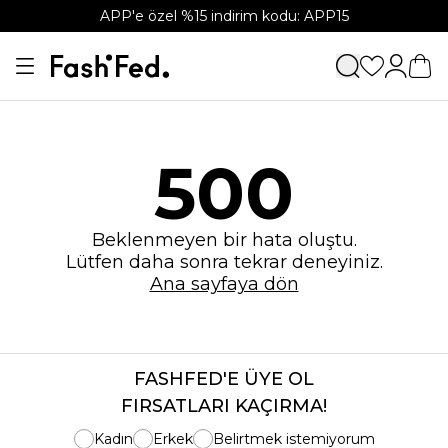
APP'e özel %15 indirim kodu: APP15
500
Beklenmeyen bir hata oluştu.
Lütfen daha sonra tekrar deneyiniz.
Ana sayfaya dön
FASHFED'E ÜYE OL
FIRSATLARI KAÇIRMA!
Kadın
Erkek
Belirtmek istemiyorum