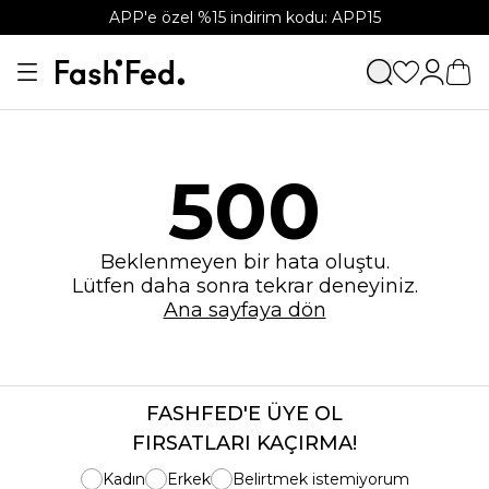
APP'e özel %15 indirim kodu: APP15
500
Beklenmeyen bir hata oluştu.
Lütfen daha sonra tekrar deneyiniz.
Ana sayfaya dön
FASHFED'E ÜYE OL
FIRSATLARI KAÇIRMA!
Kadın
Erkek
Belirtmek istemiyorum