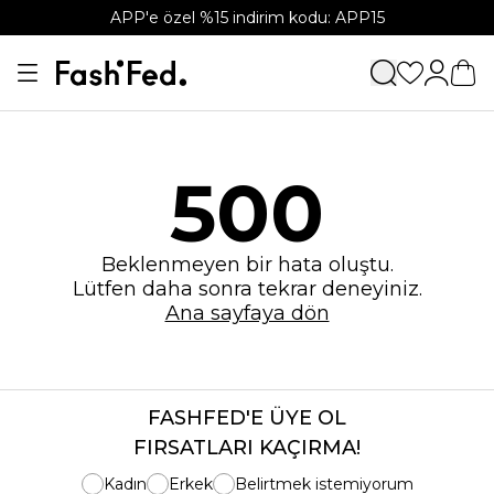
APP'e özel %15 indirim kodu: APP15
500
Beklenmeyen bir hata oluştu.
Lütfen daha sonra tekrar deneyiniz.
Ana sayfaya dön
FASHFED'E ÜYE OL
FIRSATLARI KAÇIRMA!
Kadın
Erkek
Belirtmek istemiyorum