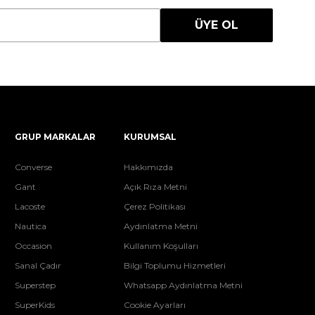
ÜYE OL
GRUP MARKALAR
KURUMSAL
Converse
Hakkımızda
Gant
Açık Rıza Metni
Lacoste
Çerez Politikası
Nautica
Aydınlatma Metni
Occasion
Kullanım Koşulları
Sanal Çadır
Bilgi Toplumu Hizmetleri
Superstep
Whatsapp Aydınlatma Metni
SuperKids
Cookie Ayarları