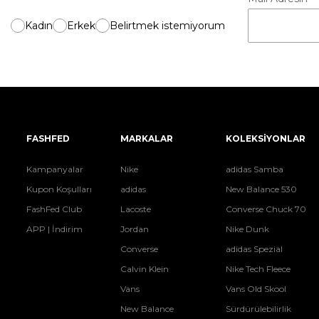
Kadın
Erkek
Belirtmek istemiyorum
FASHFED
MARKALAR
KOLEKSİYONLAR
Kampanyalar
Nike
adidas Samba
Kupon Koşulları
adidas
New Balance 530
FashFed Club
Lacoste
Converse Chuck 70
APP | İndirim
Jordan
Nike Dunk
Converse
adidas Spezial
Calvin Klein
Nike Tech Fleece
Vans
Vans Old Skool
New Balance
Sürdürülebilirlik