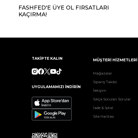
FASHFED'E ÜYE OL FIRSATLARI
KAÇIRMA!
TAKİPTE KALIN
MÜŞTERİ HİZMETLERİ
Mağazalar
Sipariş Takibi
UYGULAMAMIZI İNDİRİN
İletişim
Sıkça Sorulan Sorular
İade & İptal
Site Haritası