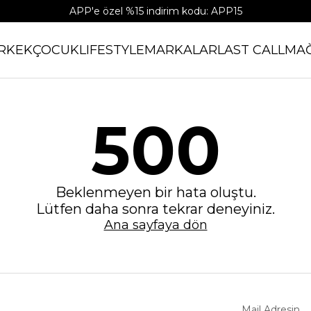
APP'e özel %15 indirim kodu: APP15
RKEK
ÇOCUK
LIFESTYLE
MARKALAR
LAST CALL
MA
500
Beklenmeyen bir hata oluştu.
Lütfen daha sonra tekrar deneyiniz.
Ana sayfaya dön
Mail Adresin