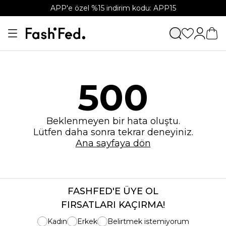
APP'e özel %15 indirim kodu: APP15
500
Beklenmeyen bir hata oluştu.
Lütfen daha sonra tekrar deneyiniz.
Ana sayfaya dön
FASHFED'E ÜYE OL
FIRSATLARI KAÇIRMA!
Kadın
Erkek
Belirtmek istemiyorum