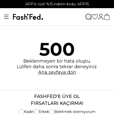
APP'e özel %15 indirim kodu: APP15
500
Beklenmeyen bir hata oluştu.
Lütfen daha sonra tekrar deneyiniz.
Ana sayfaya dön
FASHFED'E ÜYE OL
FIRSATLARI KAÇIRMA!
Kadın
Erkek
Belirtmek istemiyorum