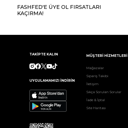
FASHFED'E ÜYE OL FIRSATLARI
KAÇIRMA!
TAKİPTE KALIN
MÜŞTERİ HİZMETLERİ
Mağazalar
Sipariş Takibi
UYGULAMAMIZI İNDİRİN
İletişim
Sıkça Sorulan Sorular
İade & İptal
Site Haritası