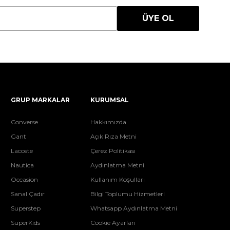
ÜYE OL
GRUP MARKALAR
KURUMSAL
Converse
Hakkımızda
Gant
Açık Rıza Metni
Lacoste
Çerez Politikası
Nautica
Aydınlatma Metni
Occasion
Kullanım Koşulları
Sanal Çadır
Bilgi Toplumu Hizmetleri
Superstep
Whatsapp Aydınlatma Metni
SuperKids
Cookie Ayarları