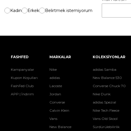
Kadın
Erkek
Belirtmek istemiyorum
FASHFED
MARKALAR
KOLEKSİYONLAR
Kampanyalar
Nike
adidas Samba
Kupon Koşulları
adidas
New Balance 530
FashFed Club
Lacoste
Converse Chuck 70
APP | İndirim
Jordan
Nike Dunk
Converse
adidas Spezial
Calvin Klein
Nike Tech Fleece
Vans
Vans Old Skool
New Balance
Sürdürülebilirlik