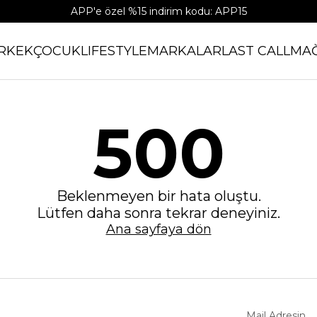
APP'e özel %15 indirim kodu: APP15
RKEK
ÇOCUK
LIFESTYLE
MARKALAR
LAST CALL
MA
500
Beklenmeyen bir hata oluştu.
Lütfen daha sonra tekrar deneyiniz.
Ana sayfaya dön
Mail Adresin