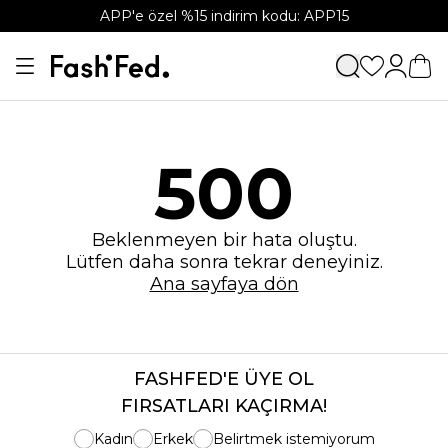
APP'e özel %15 indirim kodu: APP15
500
Beklenmeyen bir hata oluştu.
Lütfen daha sonra tekrar deneyiniz.
Ana sayfaya dön
FASHFED'E ÜYE OL
FIRSATLARI KAÇIRMA!
Kadın
Erkek
Belirtmek istemiyorum