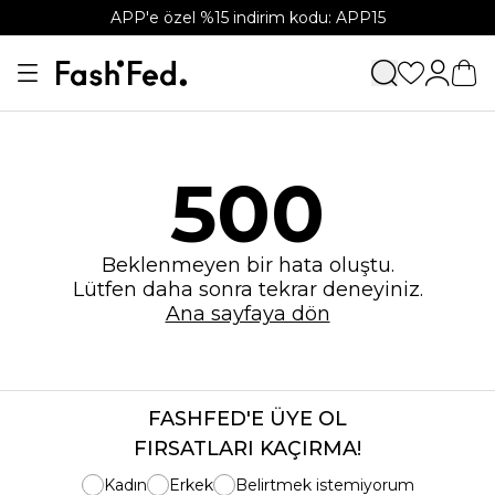
APP'e özel %15 indirim kodu: APP15
500
Beklenmeyen bir hata oluştu.
Lütfen daha sonra tekrar deneyiniz.
Ana sayfaya dön
FASHFED'E ÜYE OL
FIRSATLARI KAÇIRMA!
Kadın
Erkek
Belirtmek istemiyorum