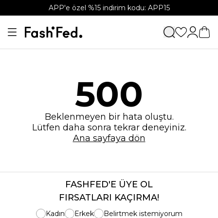
APP'e özel %15 indirim kodu: APP15
500
Beklenmeyen bir hata oluştu.
Lütfen daha sonra tekrar deneyiniz.
Ana sayfaya dön
FASHFED'E ÜYE OL
FIRSATLARI KAÇIRMA!
Kadın
Erkek
Belirtmek istemiyorum