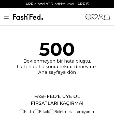
APP'e özel %15 indirim kodu: APP15
500
Beklenmeyen bir hata oluştu.
Lütfen daha sonra tekrar deneyiniz.
Ana sayfaya dön
FASHFED'E ÜYE OL
FIRSATLARI KAÇIRMA!
Kadın
Erkek
Belirtmek istemiyorum