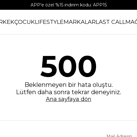
APP'e özel %15 indirim kodu: APP15
RKEK
ÇOCUK
LIFESTYLE
MARKALAR
LAST CALL
MA
500
Beklenmeyen bir hata oluştu.
Lütfen daha sonra tekrar deneyiniz.
Ana sayfaya dön
Mail Adresin