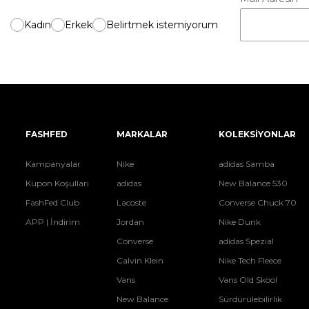
Kadın
Erkek
Belirtmek istemiyorum
FASHFED
MARKALAR
KOLEKSİYONLAR
Kampanyalar
Nike
adidas Samba
Kupon Koşulları
adidas
New Balance 530
FashFed Club
Lacoste
Converse Chuck 70
APP | İndirim
Jordan
Nike Dunk
Converse
adidas Spezial
Calvin Klein
Nike Tech Fleece
Vans
Vans Old Skool
New Balance
Sürdürülebilirlik