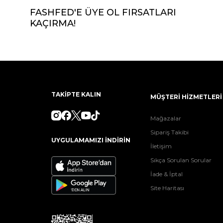
FASHFED'E ÜYE OL FIRSATLARI
KAÇIRMA!
TAKİPTE KALIN
MÜŞTERİ HİZMETLERİ
Mağazalar
Sipariş Takibi
UYGULAMAMIZI İNDİRİN
İletişim
Sıkça Sorulan Sorular
İade & İptal
Site Haritası