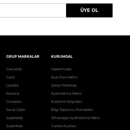
ÜYE OL
GRUP MARKALAR
KURUMSAL
Converse
Hakkımızda
Gant
Açık Rıza Metni
Lacoste
Çerez Politikası
Nautica
Aydınlatma Metni
Occasion
Kullanım Koşulları
Sanal Çadır
Bilgi Toplumu Hizmetleri
Superstep
Whatsapp Aydınlatma Metni
SuperKids
Cookie Ayarları